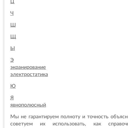
Ц
Ч
Ш
Щ
Ы
Э
экранирование
электростатика
Ю
Я
явнополюсный
Мы не гарантируем полноту и точность объясн
советуем их использовать, как справоч