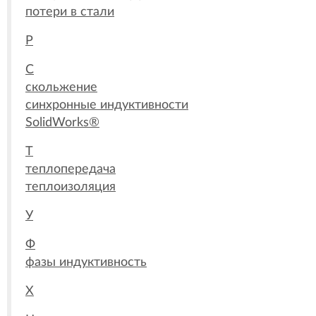
потери в стали
Р
С
скольжение
синхронные индуктивности
SolidWorks®
Т
теплопередача
теплоизоляция
У
Ф
фазы индуктивность
Х