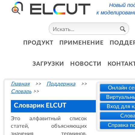
Новый по
к моделирован
ПРОДУКТ
ПРИМЕНЕНИЕ
ПОДДЕ
ЗАГРУЗКИ
НОВОСТИ
КОНТАК
Главная
>>
Поддержка
>>
Онлайн с
Словарь
>>
Виртуальн
Словарик ELCUT
Вход для 
Слов
Это алфавитный список
Справка п
статей, объясняющих
значения терминов,