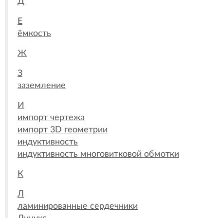
Д
Е
ёмкость
Ж
З
заземление
И
импорт чертежа
импорт 3D геометрии
индуктивность
индуктивность многовитковой обмотки
К
Л
ламинированные сердечники